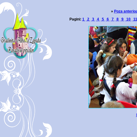
»
Poza anterio
Pagini:
1
2
3
4
5
6
7
8
9
10
1