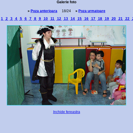
Galerie foto
»
Poza anterioara
18/24
»
Poza urmatoare
:
1
2
3
4
5
6
7
8
9
10
11
12
13
14
15
16
17
18
19
20
21
22
Inchide fereastra