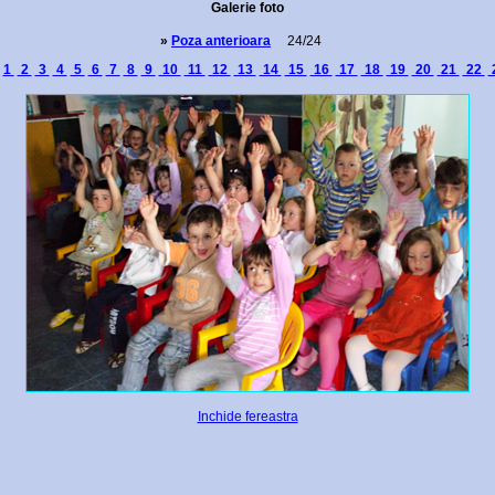
Galerie foto
»
Poza anterioara
24/24
:
1
2
3
4
5
6
7
8
9
10
11
12
13
14
15
16
17
18
19
20
21
22
Inchide fereastra