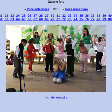
Galerie foto
»
Poza anterioara
9/81
»
Poza urmatoare
21
22
23
24
25
26
27
28
29
30
31
32
33
34
35
36
37
38
39
4
61
62
63
64
65
66
67
68
69
70
71
72
73
74
75
76
77
78
79
8
Inchide fereastra