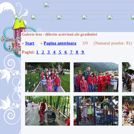
Galerie foto - diferite activitati ale gradinitei
»
Start
»
Pagina anterioara
3/9 (Numarul pozelor: 8
Pagini:
1
2
3
4
5
6
7
8
9