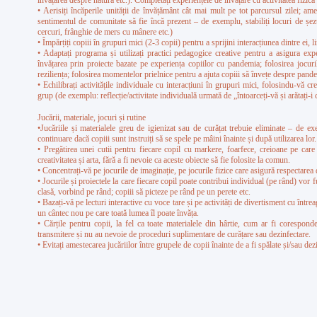
învățarea despre natură etc.). Completați experiențele de învățare cu activitatea fizică î
• Aerisiți încăperile unității de învățământ cât mai mult pe tot parcursul zilei; amen
sentimentul de comunitate să fie încă prezent – de exemplu, stabiliți locuri de șez
cercuri, frânghie de mers cu mânere etc.)
• Împărțiți copiii în grupuri mici (2-3 copii) pentru a sprijini interacțiunea dintre ei, 
• Adaptați programa și utilizați practici pedagogice creative pentru a asigura exp
învățarea prin proiecte bazate pe experiența copiilor cu pandemia; folosirea jocuril
reziliența; folosirea momentelor prielnice pentru a ajuta copiii să învețe despre pandem
• Echilibrați activitățile individuale cu interacțiuni în grupuri mici, folosindu-vă c
grup (de exemplu: reflecție/activitate individuală urmată de „întoarceți-vă și arătați-i 
Jucării, materiale, jocuri și rutine
•Jucăriile și materialele greu de igienizat sau de curățat trebuie eliminate – de ex
continuare dacă copiii sunt instruiți să se spele pe mâini înainte și după utilizarea lor. 
• Pregătirea unei cutii pentru fiecare copil cu markere, foarfece, creioane pe car
creativitatea și arta, fără a fi nevoie ca aceste obiecte să fie folosite la comun.
• Concentrați-vă pe jocurile de imaginație, pe jocurile fizice care asigură respectarea d
• Jocurile și proiectele la care fiecare copil poate contribui individual (pe rând) vo
clasă, vorbind pe rând; copiii să picteze pe rând pe un perete etc.
• Bazați-vă pe lecturi interactive cu voce tare și pe activități de divertisment cu înt
un cântec nou pe care toată lumea îl poate învăța.
• Cărțile pentru copii, la fel ca toate materialele din hârtie, cum ar fi corespond
transmitere și nu au nevoie de proceduri suplimentare de curățare sau dezinfectare.
• Evitați amestecarea jucăriilor între grupele de copii înainte de a fi spălate și/sau dez