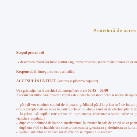
de acces 
Procedură
Scopul procedurii
- descrierea măsurilor luate pentru asigurarea protecției și securității tuturor celor im
Responsabili
–întregul colectiv al unității
ACCESUL ÎN UNITA
TE (
sosirea și plecarea copiilor)
Ușa grădiniței va fi deschisă dimineața între orele
07.45 – 09.00
Accesul părinților care însoțesc copiii este ( până la noi modificări și norme de apl
- părinții vor conduce copilul de la poarta grădiniței până în prima ușă de intrare 
cazuri exceptionale au acces la parterul cladirii si atunci cand au de efectuat plati fizi
- la prima ușă copilul este preluat de ingrijitoarea, educatoarea sau/si asistenta gr
vizibila a copilului)
- după ce se schimbă de haine si incaltaminte, la intrarea în sala de grupă se va pe mâi
- după ora 9,00 se inchide usa si se procedeaza la igienizarea și dezinfectarea holuril
- spălatul mâinilor se va face ori de câte ori se impune și e necesar.