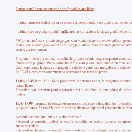
Pentru cazul în care activitatea se desfășoară
în aer liber
- părinții urmează același traseu de însoțire al preșcolarului care după triajul epidemi
- părinții care au predat copilul îngrijitoarei nu vor stationa in curtea gradinitei pent
**Curtea, cladirea si salaile de grupa, sunt monitorizate cu camere video si paza 
total si exista doua porti acces parinti/copii, si altele doua destinate firmei decat
securizata permanent
.
Programul plecării ( anuntat la sedintele grupei) trebuie respectat pentru evitarea 
intrare copii pe grupe. Preda părintelui care a sosit și care poate anunța telefonic și
Copii care raman la masa sunt grupati in sala de la parter sau merg direct in sala de
La 13,45 pleaca copii care raman sa serveasca doar masa de pranz.
13,00- 15,45
Intre 13 si 14 se procedează la servirea mesei, la pregătirea copiilor 
raman libere.
Preșcolarii vor dormi in patul repartizat strict si va folosi lenjeria adusa de acas
unității.
15.45-17.00 –
program de relaxare/recuperare și petrecere a timpului liber, plecarea c
la ușa de intrare. În cazul în care se prezintă altcineva după copil persoana în cauză tr
Accesul personalului unității și a altor persoane
• Aceesul personalului unității se face în condițiile respectării normelor de igiena /
anexa procedurii
• Accesul în clădire al persoanelor străine este permis dupa legitimare si dupa caz t