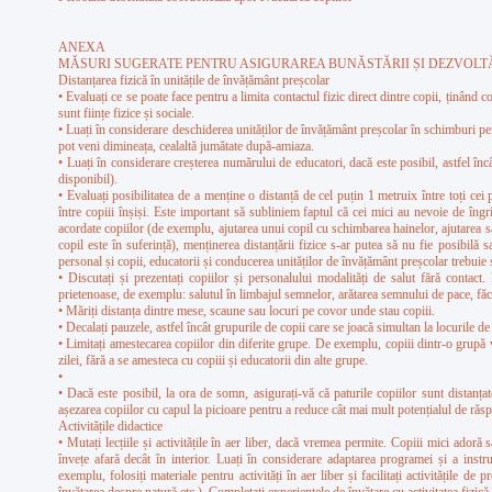
ANEXA
MĂSURI SUGERATE PENTRU ASIGURAREA BUNĂSTĂRII ȘI DEZVOLTĂ
Distanțarea fizică în unitățile de învățământ preșcolar
• Evaluați ce se poate face pentru a limita contactul fizic direct dintre copii, ținând co
sunt ființe fizice și sociale.
• Luați în considerare deschiderea unităților de învățământ preșcolar în schimburi pe
pot veni dimineața, cealaltă jumătate după-amiaza.
• Luați în considerare creșterea numărului de educatori, dacă este posibil, astfel în
disponibil).
• Evaluați posibilitatea de a menține o distanță de cel puțin 1 metruix între toți cei 
între copiii înșiși. Este important să subliniem faptul că cei mici au nevoie de îngrij
acordate copiilor (de exemplu, ajutarea unui copil cu schimbarea hainelor, ajutarea 
copil este în suferință), menținerea distanțării fizice s-ar putea să nu fie posibil
personal și copii, educatorii și conducerea unităților de învățământ preșcolar trebuie s
• Discutați și prezentați copiilor și personalului modalități de salut fără contact.
prietenoase, de exemplu: salutul în limbajul semnelor, arătarea semnului de pace, făc
• Măriți distanța dintre mese, scaune sau locuri pe covor unde stau copiii.
• Decalați pauzele, astfel încât grupurile de copii care se joacă simultan la locurile d
• Limitați amestecarea copiilor din diferite grupe. De exemplu, copiii dintr-o grupă 
zilei, fără a se amesteca cu copiii și educatorii din alte grupe.
•
• Dacă este posibil, la ora de somn, asigurați-vă că paturile copiilor sunt distanțat
așezarea copiilor cu capul la picioare pentru a reduce cât mai mult potențialul de răsp
Activitățile didactice
• Mutați lecțiile și activitățile în aer liber, dacă vremea permite. Copiii mici adoră 
învețe afară decât în interior. Luați în considerare adaptarea programei și a instruc
exemplu, folosiți materiale pentru activități în aer liber și facilitați activitățile de 