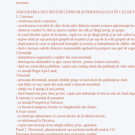
secretara.
ASIGURAREA SECURITĂȚII COPIILOR ȘI PERSONALULUI ÎN CAZ DE
1. Cutremur
- verificarea dacă e cutremur;
- coordonarea evacuării de către două cadre didactice pentru evitarea aglomeraţiei la ie
- alinierea copiilor în rând şi ieşirea copiilor din săli pe lângă pereţi, pe grupe;
- în cazul blocării uşilor de la intrare, copiii vor sta pe lângă pereţi şi pe sub cadru
- ieşirea afară pe uşa principal grupele de la parter şi pe uşa de la scări grupele de la e
- după ieşirea în curte se păstrează formaţiile şi acestea se îndepărtează de clădire către 
- dacă e necesar cadrele didactice responsabile apelează la pompieri sau apel de urge
2.Inundaţii
- îndepărtarea organizată a copiilor din zona inundată;
- întreruperea alimentării cu apă, curent electric, pentru evitarea curentării;
- dacă nu există altă posibilitate, copiii sunt conduşi afară din grădiniţă de către educ
- se anunţă Regia Apă-Canal;
3.Incendii
- persoana desemnată, anunţă celelalte grupe să iasă afară din grădiniţă pe rând;
- mai întâi vor ieşi copiii din zona unde a izbucnit incendiul;
- răniţii vor fi ajutaţi să iasă primii;
- dacă fumul este prea dens pe hol, copiii sunt indrumați să stea in sala de clasă imp
fi reperați cu ușurință de pompieri.
- se anunţă Pompierii şi Salvarea;
- se încearcă stingerea focului cu stingătoarele din dotare;
4.Scurt circuit
- se întrerupe alimentarea cu curent electric de la tabloul electric;
- se telefonează la Electrica;
- copiii sunt instruiţi să nu atingă cabluri, prize, aparatură
Pasul 1. Directorul, administratorul sau asistenta medicală sună la 112
Persoana desemnata coordonează apoi evacuarea copiilor